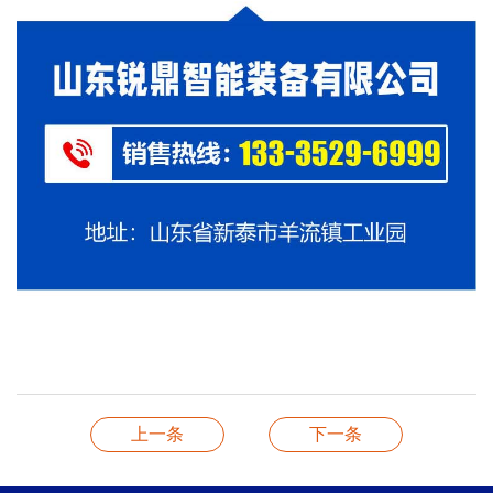
上一条
下一条