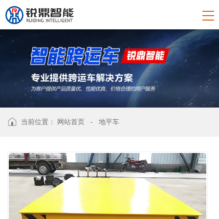
当前位置：
网站首页
-
地平车